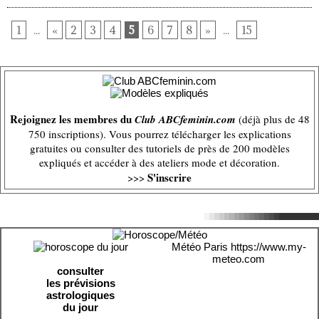
1
...
«
2
3
4
5
6
7
8
»
...
15
Rejoignez les membres du
Club ABCfeminin.com
(déjà plus de 48
750 inscriptions). Vous pourrez télécharger les explications
gratuites ou consulter des tutoriels de près de 200 modèles
expliqués et accéder à des ateliers mode et décoration.
S'inscrire
>>>
Météo Paris
https://www.my-
meteo.com
consulter
les prévisions
astrologiques
du jour