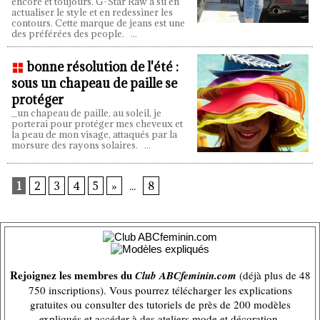
encore et toujours. G-Star Raw a su en
actualiser le style et en redessiner les
contours. Cette marque de jeans est une
des préférées des people.
...
bonne résolution de l'été :
sous un chapeau de paille se
protéger
_un chapeau de paille, au soleil, je
porterai pour protéger mes cheveux et
la peau de mon visage, attaqués par la
morsure des rayons solaires.
...
1
2
3
4
5
»
...
8
Rejoignez les membres du
Club ABCfeminin.com
(déjà plus de 48
750 inscriptions). Vous pourrez télécharger les explications
gratuites ou consulter des tutoriels de près de 200 modèles
expliqués et accéder à des ateliers mode et décoration.