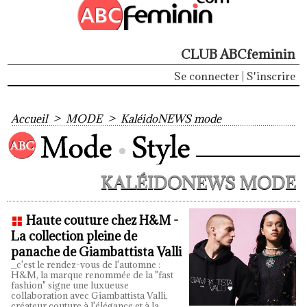
CLUB ABCfeminin
Se connecter
|
S'inscrire
Accueil
>
MODE
>
KaléidoNEWS mode
KALÉIDONEWS MODE
Haute couture chez H&M -
La collection pleine de
panache de Giambattista Valli
_c'est le rendez-vous de l'automne :
H&M, la marque renommée de la "fast
fashion" signe une luxueuse
collaboration avec Giambattista Valli,
créateur couture à l'élégance et à la