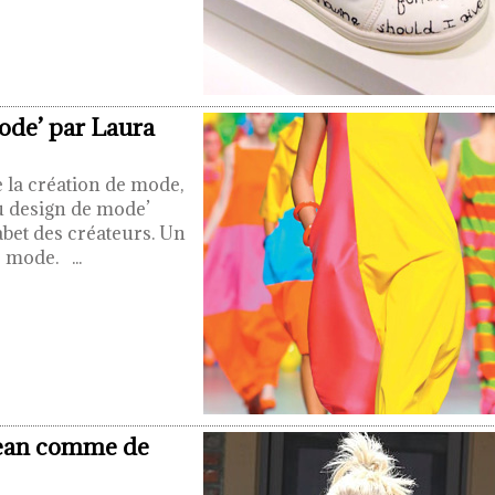
ode’ par Laura
e la création de mode,
u design de mode’
abet des créateurs. Un
de mode.
...
 jean comme de