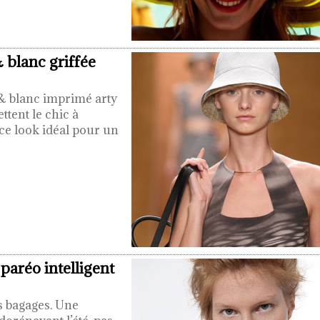
& blanc griffée
r & blanc imprimé arty
ttent le chic à
 ce look idéal pour un
 paréo intelligent
s bagages. Une