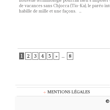
nouvelle terminologie pourrait bien s’imposer 
de vacances sans Chjocca (Tio-Ka), le paréo int
habille de mille et une façons.
...
1
2
3
4
5
»
...
8
MENTIONS LÉGALES
© 