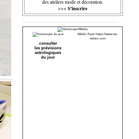
des ateliers mode et décoration.
S'inscrire
>>>
Météo Paris
https://www.my-
meteo.com
consulter
les prévisions
astrologiques
du jour