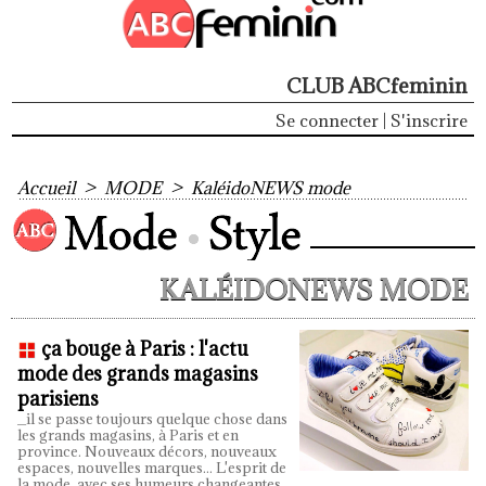
CLUB ABCfeminin
Se connecter
|
S'inscrire
Accueil
>
MODE
>
KaléidoNEWS mode
KALÉIDONEWS MODE
ça bouge à Paris : l'actu
mode des grands magasins
parisiens
_il se passe toujours quelque chose dans
les grands magasins, à Paris et en
province. Nouveaux décors, nouveaux
espaces, nouvelles marques... L'esprit de
la mode, avec ses humeurs changeantes,