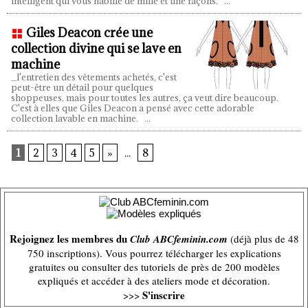
intelligent qui vous habille de mille et une façons.
...
Giles Deacon crée une
collection divine qui se lave en
machine
_l'entretien des vêtements achetés, c'est
peut-être un détail pour quelques
shoppeuses, mais pour toutes les autres, ça veut dire beaucoup.
C'est à elles que Giles Deacon a pensé avec cette adorable
collection lavable en machine.
...
1
2
3
4
5
»
...
8
Rejoignez les membres du
Club ABCfeminin.com
(déjà plus de 48
750 inscriptions). Vous pourrez télécharger les explications
gratuites ou consulter des tutoriels de près de 200 modèles
expliqués et accéder à des ateliers mode et décoration.
S'inscrire
>>>