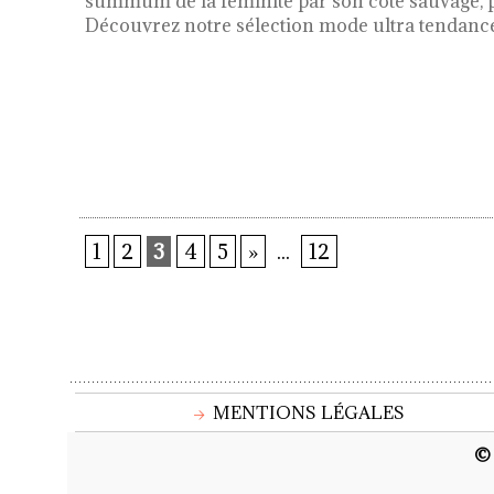
summum de la féminité par son côté sauvage, p
Découvrez notre sélection mode ultra tendan
1
2
3
4
5
»
...
12
MENTIONS LÉGALES
© 