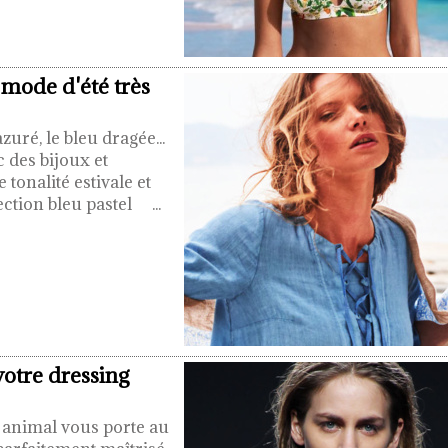
 mode d'été très
azuré, le bleu dragée...
c des bijoux et
tonalité estivale et
lection bleu pastel
...
votre dressing
é animal vous porte au