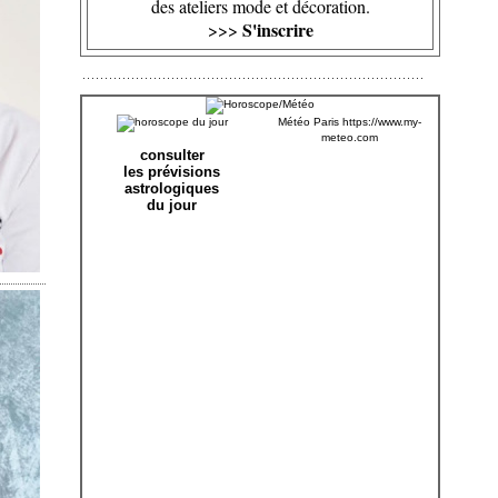
des ateliers mode et décoration.
S'inscrire
>>>
Météo Paris
https://www.my-
meteo.com
consulter
les prévisions
astrologiques
du jour