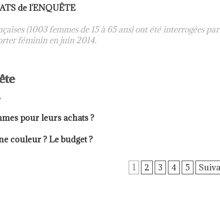
TATS de l'ENQUÊTE
nçaises (1003 femmes de 15 à 65 ans) ont été interrogées par
orter féminin
en juin 2014.
ête
.
emmes pour leurs achats ?
ne couleur ? Le budget ?
1
2
3
4
5
Suiva