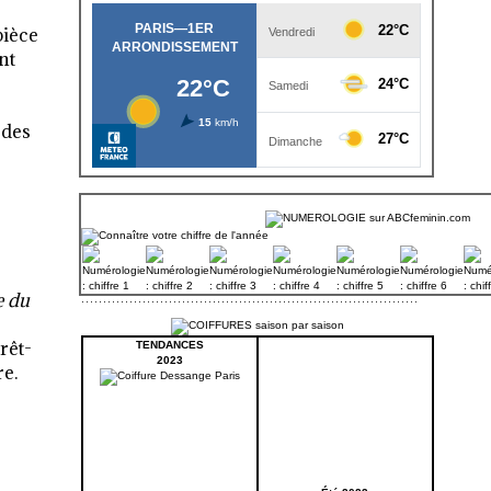
pièce
nt
 des
e du
rêt-
TENDANCES
2023
re.