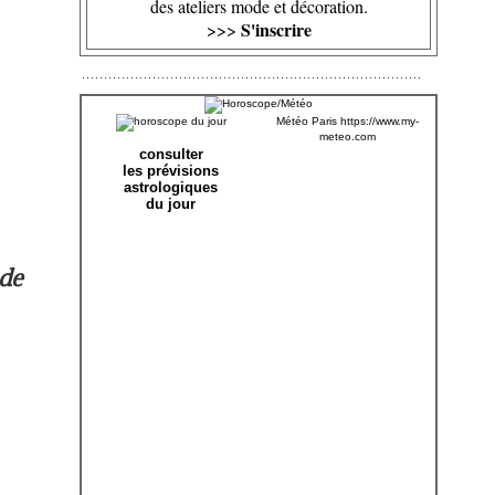
des ateliers mode et décoration.
S'inscrire
>>>
Météo Paris
https://www.my-
meteo.com
consulter
les prévisions
astrologiques
du jour
 de