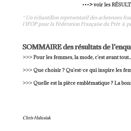
•••
>
voir les RÉSUL
* Un échantillon représentatif des acheteuses fra
l'IFOP pour la
Fédération Française du Prêt-à-p
SOMMAIRE des résultats de l'enqu
>>>
Pour les femmes, la mode, c'est avant tout..
>>>
Que choisir ? Qu'est-ce qui inspire les f
>>>
Quelle est la pièce emblématique ? La bon
Chris Halusiak