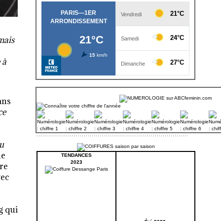
 mais
 à
ans
ce
u
ne
TENDANCES
2023
ire
vec
g qui