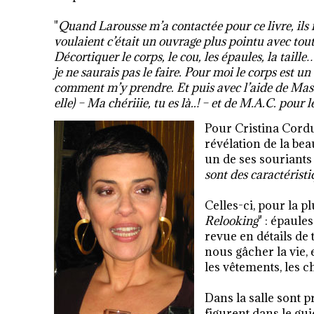
"
Quand Larousse m’a contactée pour ce livre, ils 
voulaient c’était un ouvrage plus pointu avec tout 
Décortiquer le corps, le cou, les épaules, la taille
je ne saurais pas le faire. Pour moi le corps est un
comment m’y prendre. Et puis avec l’aide de Mass
elle) – Ma chériiie, tu es là..!
–
et de M.A.C. pour l
Pour Cristina Cordul
révélation de la bea
un de ses souriants é
sont des caractérist
Celles-ci, pour la p
Relooking
" : épaule
revue en détails de
nous gâcher la vie,
les vêtements, les 
Dans la salle sont 
figurent dans le gu