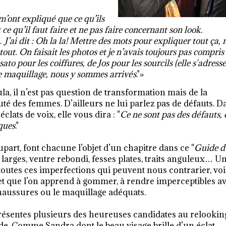
m’ont expliqué que ce qu’ils
ce qu’il faut faire et ne pas faire concernant son look.
… J’ai dit : Oh la la! Mettre des mots pour expliquer tout ça,
 tout. On faisait les photos et je n’avais toujours pas compris
ato pour les coiffures, de
Jos pour les sourcils (elle s'adresse
e maquillage, nous y sommes arrivés
."»
a, il n’est pas question de transformation mais de la
uté des femmes. D’ailleurs ne lui parlez pas de défauts. D
clats de voix, elle vous dira : "
Ce ne sont pas des défauts, 
iques
."
lupart, font chacune l’objet d’un chapitre dans ce "
Guide d
s larges, ventre rebondi, fesses plates, traits anguleux… U
 toutes ces imperfections qui peuvent nous contrarier, vo
 et que l’on apprend à gommer, à rendre imperceptibles a
chaussures ou le maquillage adéquats.
présentes plusieurs des heureuses candidates au relookin
ide. Comme Sandra dont le beau visage brille d’un éclat