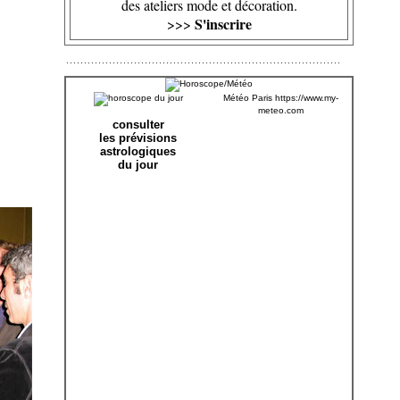
des ateliers mode et décoration.
S'inscrire
>>>
Météo Paris
https://www.my-
meteo.com
consulter
les prévisions
astrologiques
du jour