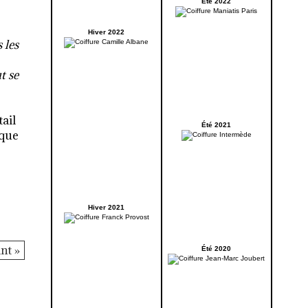
Été 2022
Hiver 2022
 les
t se
tail
Été 2021
 que
Hiver 2021
nt »
Été 2020