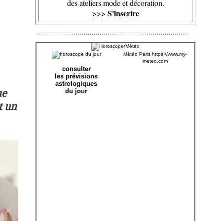
des ateliers mode et décoration.
S'inscrire
>>>
Météo Paris
https://www.my-
meteo.com
consulter
les prévisions
astrologiques
ne
du jour
t un