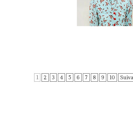
1
2
3
4
5
6
7
8
9
10
Suiva