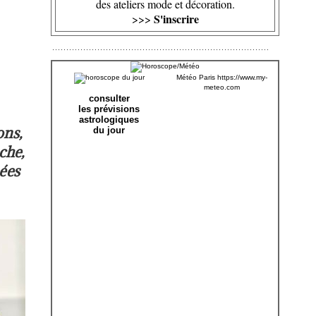
des ateliers mode et décoration.
S'inscrire
>>>
Météo Paris
https://www.my-
meteo.com
consulter
les prévisions
astrologiques
ons,
du jour
che,
nées