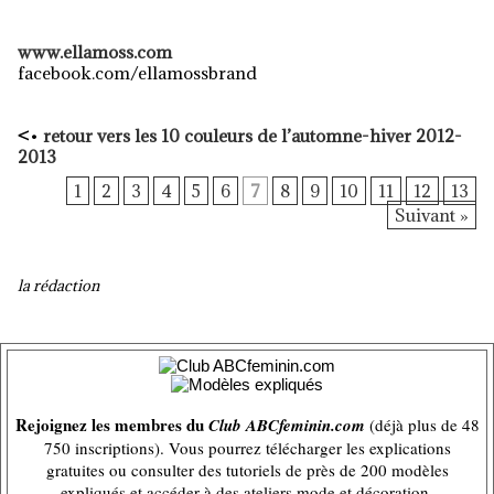
www.ellamoss.com
facebook.com/ellamossbrand
<
•
retour vers
les 10 couleurs de l’automne-hiver 2012-
2013
1
2
3
4
5
6
7
8
9
10
11
12
13
Suivant »
la rédaction
Rejoignez les membres du
Club ABCfeminin.com
(déjà plus de 48
750 inscriptions). Vous pourrez télécharger les explications
gratuites ou consulter des tutoriels de près de 200 modèles
expliqués et accéder à des ateliers mode et décoration.