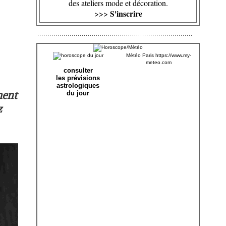
des ateliers mode et décoration.
S'inscrire
>>>
Météo Paris
https://www.my-
meteo.com
consulter
les prévisions
astrologiques
ment
du jour
z