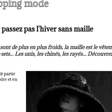
pping mode
 passez pas l'hiver sans maille
sont de plus en plus froids, la maille est le vête
n-sets... Les unis, les chinés, les rayés... Découvre
it partie
oire et en