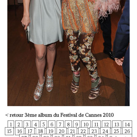
<
retour 3ème album du Festival de Cannes 2010
1
2
3
4
5
6
7
8
9
10
11
12
13
14
15
16
17
18
19
20
21
22
23
24
25
26