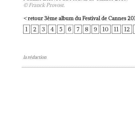
© Franck Provost.
<
retour 3ème album du Festival de Cannes 20
1
2
3
4
5
6
7
8
9
10
11
12
la rédaction