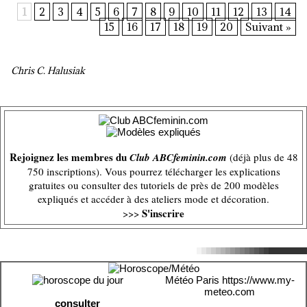
1
2
3
4
5
6
7
8
9
10
11
12
13
14
15
16
17
18
19
20
Suivant »
Chris C. Halusiak
Rejoignez les membres du
Club ABCfeminin.com
(déjà plus de 48
750 inscriptions). Vous pourrez télécharger les explications
gratuites ou consulter des tutoriels de près de 200 modèles
expliqués et accéder à des ateliers mode et décoration.
S'inscrire
>>>
Météo Paris
https://www.my-
meteo.com
consulter