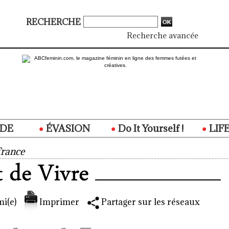
RECHERCHE
Recherche avancée
DE
ÉVASION
Do It Yourself !
LIF
France
i(e)
Imprimer
Partager sur les réseaux