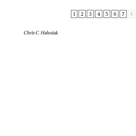
1
2
3
4
5
6
7
8
Chris C. Halusiak