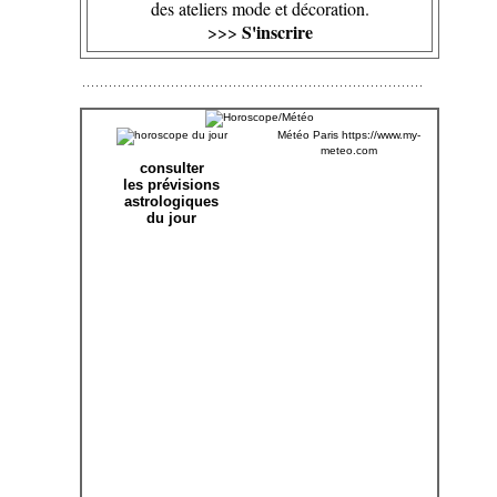
des ateliers mode et décoration.
S'inscrire
>>>
Météo Paris
https://www.my-
meteo.com
consulter
les prévisions
astrologiques
du jour