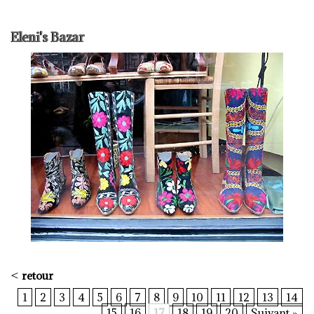
Eleni's Bazar
<
retour
1
2
3
4
5
6
7
8
9
10
11
12
13
14
15
16
17
18
19
20
Suivant »