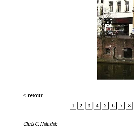
<
retour
1
2
3
4
5
6
7
8
Chris C. Halusiak