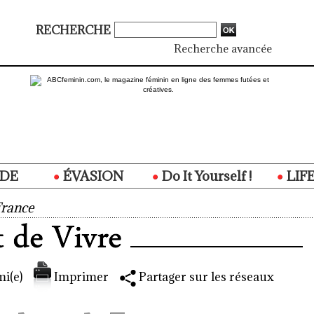
RECHERCHE
Recherche avancée
DE
ÉVASION
Do It Yourself !
LIF
France
i(e)
Imprimer
Partager sur les réseaux