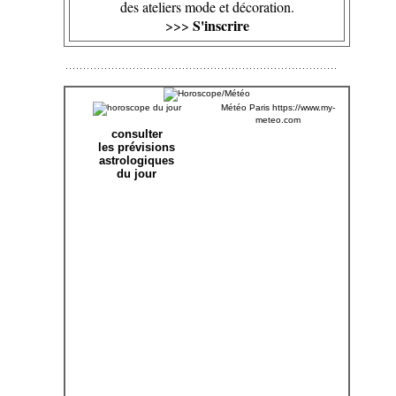
des ateliers mode et décoration.
S'inscrire
>>>
Météo Paris
https://www.my-
meteo.com
consulter
les prévisions
astrologiques
du jour