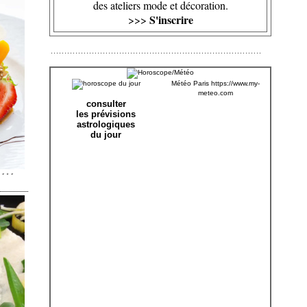
des ateliers mode et décoration.
S'inscrire
>>>
Météo Paris
https://www.my-
meteo.com
consulter
les prévisions
astrologiques
du jour