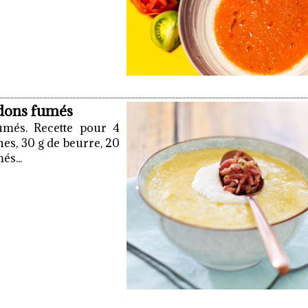
rdons fumés
umés. Recette pour 4
hes, 30 g de beurre, 20
és...