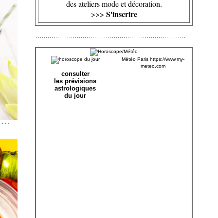
des ateliers mode et décoration.
S'inscrire
>>>
Météo Paris
https://www.my-
meteo.com
consulter
les prévisions
astrologiques
du jour