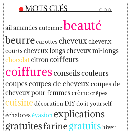
beauté
ail
amandes
automne
beurre
cheveux
cheveux
carottes
cheveux mi-longs
cheveux longs
courts
coiffeurs
citron
chocolat
coiffures
conseils
couleurs
coupes
coupes de cheveux
coupes de
cheveux pour femmes
crème
crêpes
cuisine
décoration
DIY
do it yourself
explications
échalotes
évasion
gratuites
farine
gratuits
hiver