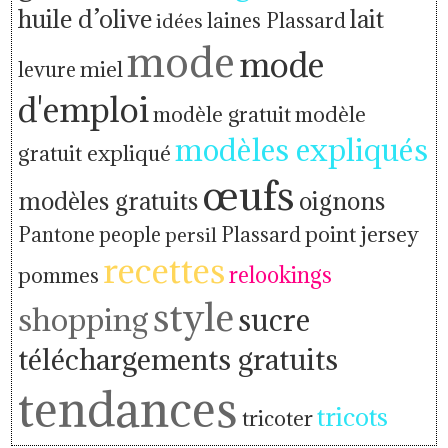
huile d’olive
lait
idées
laines Plassard
mode
mode
levure
miel
d'emploi
modèle gratuit
modèle
modèles expliqués
gratuit expliqué
œufs
modèles gratuits
oignons
people
point jersey
Pantone
persil
Plassard
recettes
relookings
pommes
style
shopping
sucre
téléchargements gratuits
tendances
tricots
tricoter