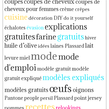
coupes
coupes de cheveux
coupes de
cheveux pour femmes
crème
crêpes
cuisine
décoration
DIY
do it yourself
explications
échalotes
évasion
gratuites
farine
gratuits
hiver
huile d’olive
lait
idées
laines Plassard
mode
mode
levure
miel
d'emploi
modèle gratuit
modèle
modèles expliqués
gratuit expliqué
œufs
modèles gratuits
oignons
people
point jersey
Pantone
persil
Plassard
recettes
relookings
pommes