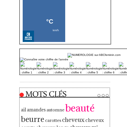
beauté
ail
amandes
automne
beurre
cheveux
cheveux
carottes