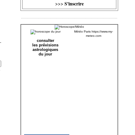
S'inscrire
>>>
Météo Paris
https://www.my-
meteo.com
consulter
-
les prévisions
astrologiques
du jour
?