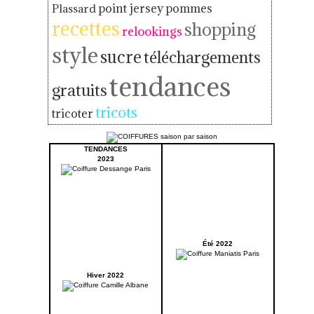
point jersey
pommes
Plassard
recettes
shopping
relookings
style
sucre
téléchargements
tendances
gratuits
tricots
tricoter
TENDANCES
2023
Été 2022
Hiver 2022