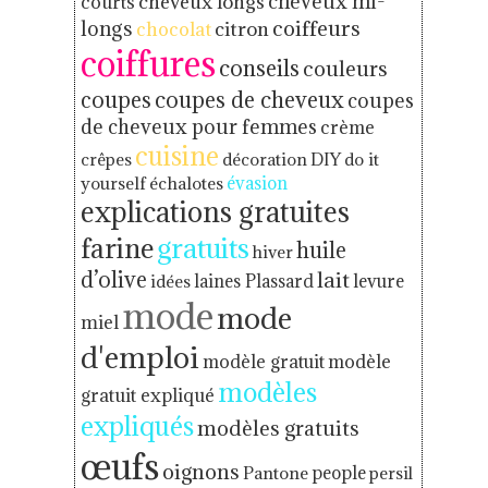
cheveux mi-
cheveux longs
courts
coiffeurs
longs
chocolat
citron
coiffures
conseils
couleurs
coupes
coupes de cheveux
coupes
de cheveux pour femmes
crème
cuisine
crêpes
décoration
DIY
do it
yourself
échalotes
évasion
explications gratuites
gratuits
farine
huile
hiver
d’olive
lait
levure
idées
laines Plassard
mode
mode
miel
d'emploi
modèle gratuit
modèle
modèles
gratuit expliqué
expliqués
modèles gratuits
œufs
oignons
Pantone
people
persil