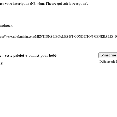
r votre inscription (NB : dans l'heure qui suit la réception).
ontinuer.
tps://www.abcfeminin.com/MENTIONS-LEGALES-ET-CONDITION-GENERALES-D
te : veste paletot + bonnet pour bébé
Déjà inscrit 
18