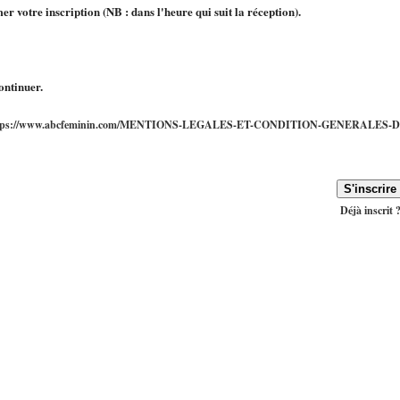
r votre inscription (NB : dans l'heure qui suit la réception).
ontinuer.
tps://www.abcfeminin.com/MENTIONS-LEGALES-ET-CONDITION-GENERALES-D
Déjà inscrit 