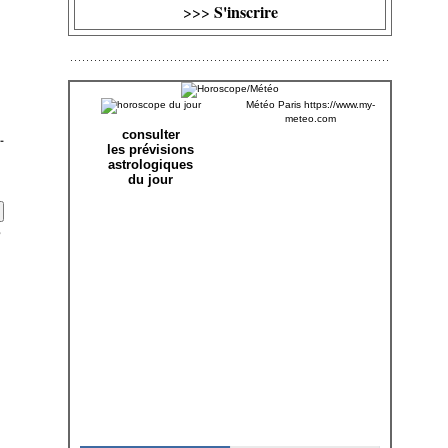
S'inscrire
>>>
Météo Paris
https://www.my-
meteo.com
consulter
-
les prévisions
astrologiques
du jour
?