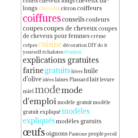
cheveux mi-
cheveux longs
courts
coiffeurs
longs
chocolat
citron
coiffures
conseils
couleurs
coupes
coupes de cheveux
coupes
de cheveux pour femmes
crème
cuisine
crêpes
décoration
DIY
do it
yourself
échalotes
évasion
explications gratuites
gratuits
farine
huile
hiver
d’olive
lait
levure
idées
laines Plassard
mode
mode
miel
d'emploi
modèle gratuit
modèle
modèles
gratuit expliqué
expliqués
modèles gratuits
œufs
oignons
Pantone
people
persil