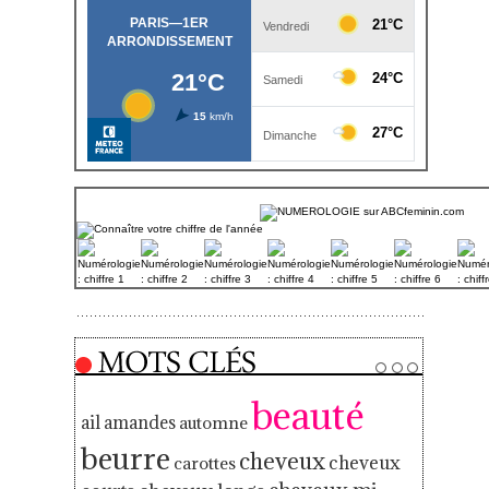
beauté
ail
amandes
automne
beurre
cheveux
cheveux
carottes