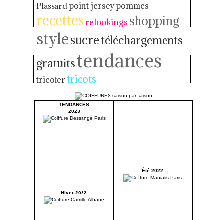
point jersey
pommes
Plassard
recettes
shopping
relookings
style
sucre
téléchargements
tendances
gratuits
tricots
tricoter
TENDANCES
2023
Été 2022
Hiver 2022