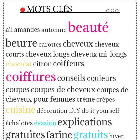
beauté
ail
amandes
automne
beurre
cheveux
cheveux
carottes
cheveux mi-longs
cheveux longs
courts
coiffeurs
citron
chocolat
coiffures
conseils
couleurs
coupes
coupes de cheveux
coupes de
cheveux pour femmes
crème
crêpes
cuisine
décoration
DIY
do it yourself
explications
échalotes
évasion
gratuites
farine
gratuits
hiver