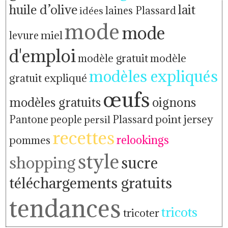
huile d’olive
lait
idées
laines Plassard
mode
mode
levure
miel
d'emploi
modèle gratuit
modèle
modèles expliqués
gratuit expliqué
œufs
modèles gratuits
oignons
people
point jersey
Pantone
persil
Plassard
recettes
relookings
pommes
style
shopping
sucre
téléchargements gratuits
tendances
tricots
tricoter