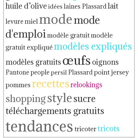
huile d’olive
lait
idées
laines Plassard
mode
mode
levure
miel
d'emploi
modèle gratuit
modèle
modèles expliqués
gratuit expliqué
œufs
modèles gratuits
oignons
people
point jersey
Pantone
persil
Plassard
recettes
relookings
pommes
style
shopping
sucre
téléchargements gratuits
tendances
tricots
tricoter