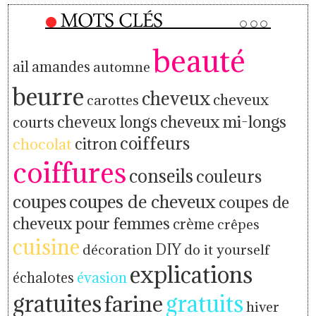
beauté
ail
amandes
automne
beurre
cheveux
cheveux
carottes
cheveux mi-longs
cheveux longs
courts
coiffeurs
citron
chocolat
coiffures
conseils
couleurs
coupes
coupes de cheveux
coupes de
cheveux pour femmes
crème
crêpes
cuisine
décoration
DIY
do it yourself
explications
échalotes
évasion
gratuites
farine
gratuits
hiver