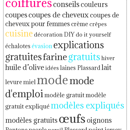
coiffures
conseils
couleurs
coupes
coupes de cheveux
coupes de
cheveux pour femmes
crème
crêpes
cuisine
décoration
DIY
do it yourself
explications
échalotes
évasion
gratuites
farine
gratuits
hiver
huile d’olive
lait
idées
laines Plassard
mode
mode
levure
miel
d'emploi
modèle gratuit
modèle
modèles expliqués
gratuit expliqué
œufs
modèles gratuits
oignons
people
point jersey
Pantone
persil
Plassard